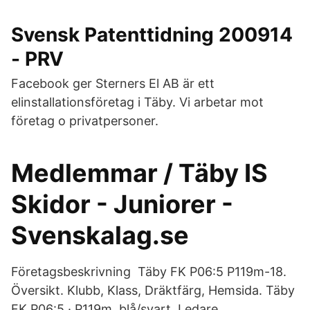
Svensk Patenttidning 200914
- PRV
Facebook ger Sterners El AB är ett
elinstallationsföretag i Täby. Vi arbetar mot
företag o privatpersoner.
Medlemmar / Täby IS
Skidor - Juniorer -
Svenskalag.se
Företagsbeskrivning Täby FK P06:5 P119m-18.
Översikt. Klubb, Klass, Dräktfärg, Hemsida. Täby
FK P06:5 · P119m, blå/svart. Ledare.