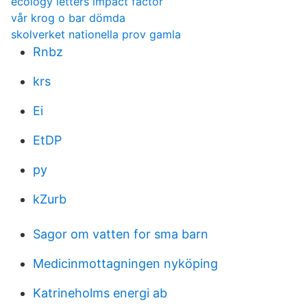
ecology letters impact factor
vår krog o bar dömda
skolverket nationella prov gamla
Rnbz
krs
Ei
EtDP
py
kZurb
Sagor om vatten for sma barn
Medicinmottagningen nyköping
Katrineholms energi ab