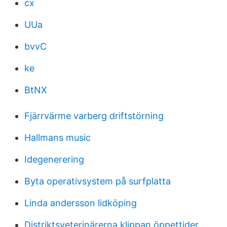
cx
UUa
bvvC
ke
BtNX
Fjärrvärme varberg driftstörning
Hallmans music
Idegenerering
Byta operativsystem på surfplatta
Linda andersson lidköping
Distriktsveterinärerna klippan öppettider